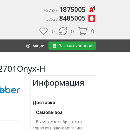
1875005
+37529
8485005
+37529
0
0
0
Акции
Заказать звонок
T2701Onyx-H
Информация
Доставка
Самовывоз
Вы можете забрать этот
товар из нашего магазина