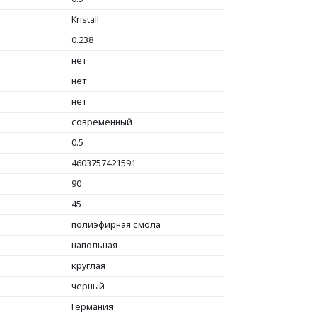
Kristall
0.238
нет
нет
нет
современный
0.5
4603757421591
90
45
полиэфирная смола
напольная
круглая
черный
Германия