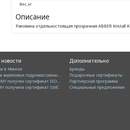
Вес, кг
Описание
Раковина отдельностоящая прозрачная ABBER Kristall 
 новости
Дополнительно
и в Минске
Бренды
Преимущества акриловых гидромассажных ванн GEMY
Подарочные сертификаты
Компанией GEMY получен сертификат ISO14001: 2004 EMS
Партнерская программа
MY получила сертификат GMC
Специальные предложения