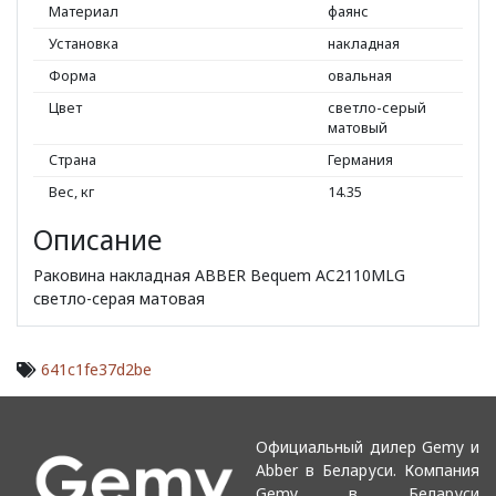
Материал
фаянс
Установка
накладная
Форма
овальная
Цвет
светло-серый
матовый
Страна
Германия
Вес, кг
14.35
Описание
Раковина накладная ABBER Bequem AC2110MLG
светло-серая матовая
641c1fe37d2be
Официальный дилер Gemy и
Abber в Беларуси. Компания
Gemy в Беларуси