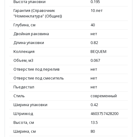
Высота упаковки
0.195
Гарантия (Справочник
10 лет
"Номенклатура" (Общие))
Глубина, см
40
Двойная раковина
нет
Длина упаковки
0.82
Коллекция
BEQUEM
Объем, м3
0.067
Отверстие под перелив
нет
Отверстие под смеситель
нет
Пьедестал
нет
Стиль
современный
Ширина упаковки
0.42
Штрихкод
4603757428200
Высота, см
13.5
Ширина, см
80