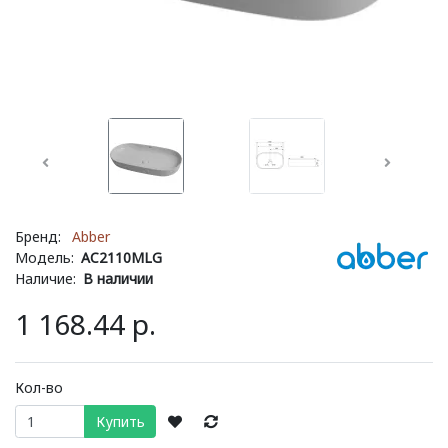
Предыдущий
Следую
Бренд:
Abber
Модель:
AC2110MLG
Наличие:
В наличии
1 168.44 р.
Кол-во
Купить