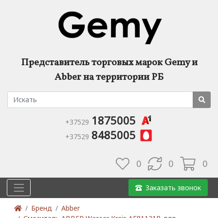
Представитель торговых марок Gemy и
Abber на территории РБ
1875005
+37529
8485005
+37529
0
0
0
Заказать звонок
Бренд
Abber